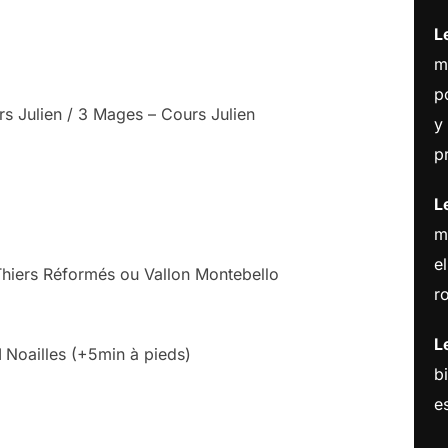
L
m
p
rs Julien / 3 Mages – Cours Julien
y
p
L
m
e
 Thiers Réformés ou Vallon Montebello
r
L
1
Noailles (+5min à pieds)
b
es