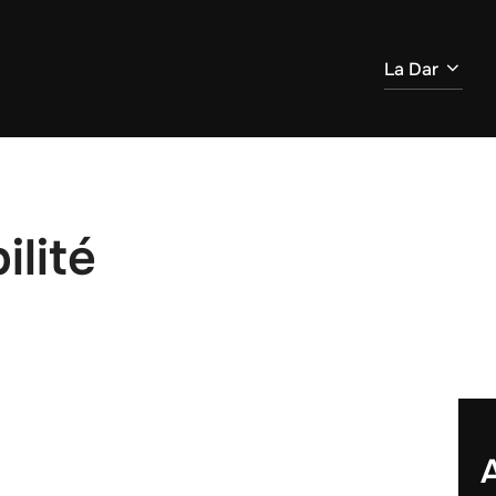
La Dar
ilité
A